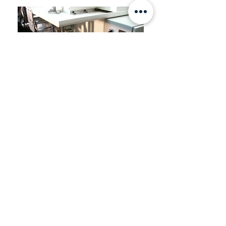
Máquina Vertical (VFFS)
Hasta 120 empaques por minuto
dependiendo del producto.