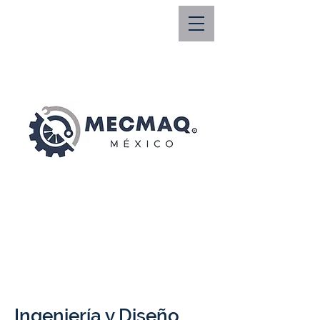
direcciongeneral@
mecmaq.mx
Ingeniería y Diseño